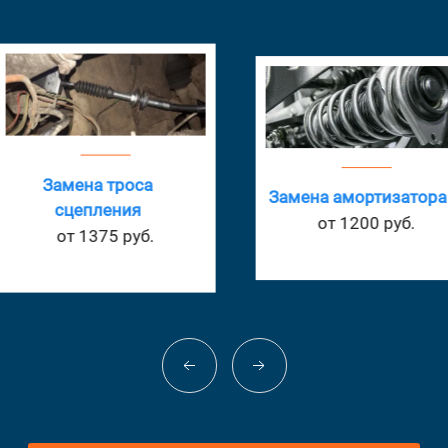
са
Замена амортизатора
Заме
от 1200 руб.
о
б.