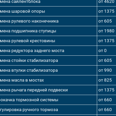
мена сайлентблока
от 4620
мена шаровой опоры
от 1375
мена рулевого наконечника
от 605
мена подшипника ступицы
от 1980
мена рулевой крестовины
от 1375
мена редуктора заднего моста
от 0
мена стойки стабилизатора
от 605
мена втулки стабилизатора
от 990
мена масла в мостах
от 825
мена рычага передней подвески
от 1375
окачка тормозной системы
от 660
гулировка ручного тормоза
от 660