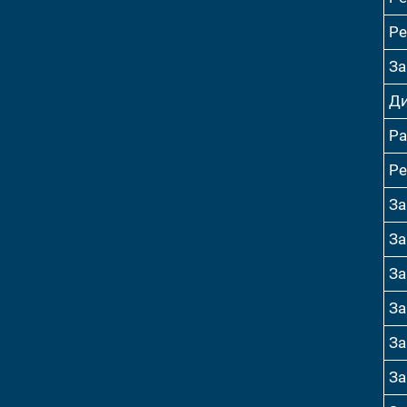
Ре
За
Ди
Ра
Ре
За
За
За
За
За
За