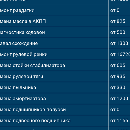
монт раздатки
от 0
мена масла в АКПП
от 825
агностика ходовой
от 500
звал схождение
от 1300
монт рулевой рейки
от 1672
мена стойки стабилизатора
от 605
мена рулевой тяги
от 935
мена пыльника
от 330
мена амортизатора
от 1200
мена подшипников полуоси
от 0
мена подвесного подшипника
от 1155