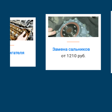
Замена тро
Замена сальников
сцепления
от 1210 руб.
от 1375 ру