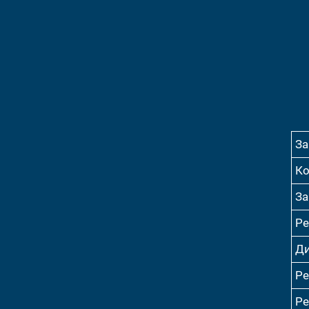
За
Ко
За
Ре
Ди
Ре
Ре