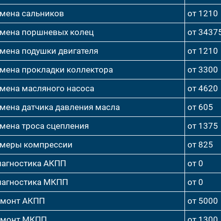
мена сальников
от 1210
мена поршневых колец
от 3437
мена подушки двигателя
от 1210
мена прокладки коллектора
от 3300
мена масляного насоса
от 4620
мена датчика давления масла
от 605
мена троса сцепления
от 1375
меры компрессии
от 825
агностика АКПП
от 0
агностика МКПП
от 0
емонт АКПП
от 5000
емонт МКПП
от 1300