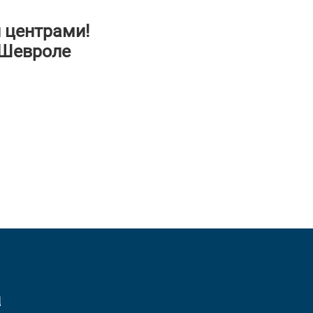
 центрами!
 Шевроле
а