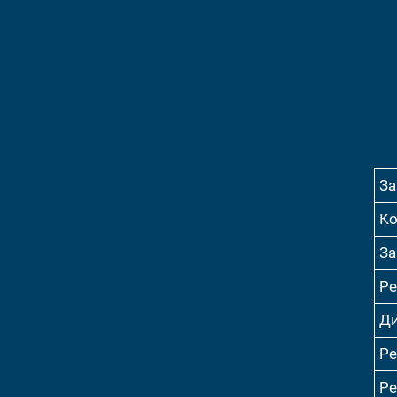
За
Ко
За
Ре
Ди
Ре
Ре