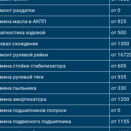
монт раздатки
от 0
мена масла в АКПП
от 825
агностика ходовой
от 500
звал схождение
от 1300
монт рулевой рейки
от 1672
мена стойки стабилизатора
от 605
мена рулевой тяги
от 935
мена пыльника
от 330
мена амортизатора
от 1200
мена подшипников полуоси
от 0
мена подвесного подшипника
от 1155