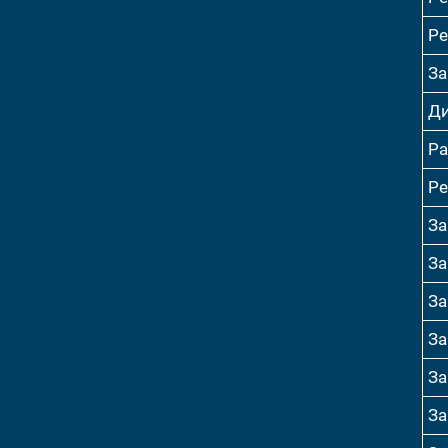
Ре
За
Ди
Ра
Ре
За
За
За
За
За
За