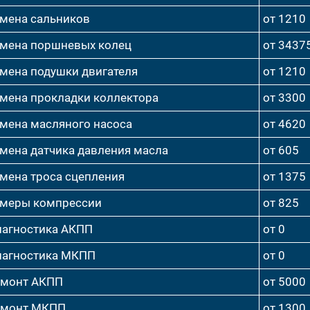
мена сальников
от 1210
мена поршневых колец
от 3437
мена подушки двигателя
от 1210
мена прокладки коллектора
от 3300
мена масляного насоса
от 4620
мена датчика давления масла
от 605
мена троса сцепления
от 1375
меры компрессии
от 825
агностика АКПП
от 0
агностика МКПП
от 0
емонт АКПП
от 5000
емонт МКПП
от 1300