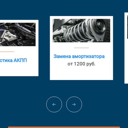
Замен
Замена амортизатора
АКПП
от 1200 руб.
о