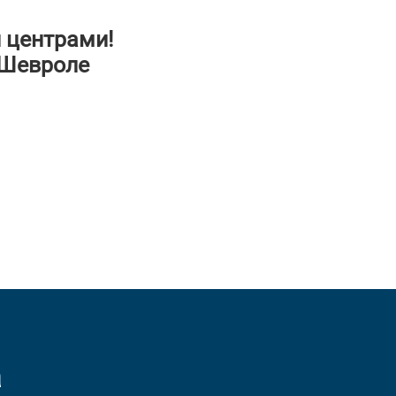
 центрами!
 Шевроле
а