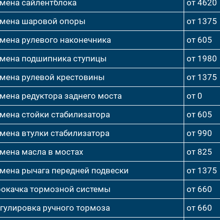
мена сайлентблока
от 4620
мена шаровой опоры
от 1375
мена рулевого наконечника
от 605
мена подшипника ступицы
от 1980
мена рулевой крестовины
от 1375
мена редуктора заднего моста
от 0
мена стойки стабилизатора
от 605
мена втулки стабилизатора
от 990
мена масла в мостах
от 825
мена рычага передней подвески
от 1375
окачка тормозной системы
от 660
гулировка ручного тормоза
от 660